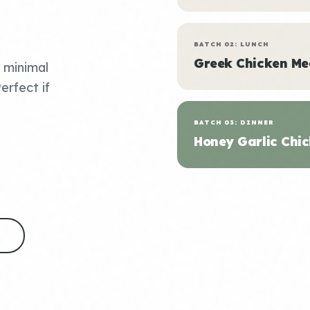
BATCH 02: LUNCH
Greek Chicken Me
, minimal
erfect if
BATCH 03: DINNER
Honey Garlic Chic
S