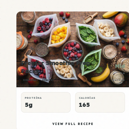
Freezer Smoothie Prep
Mid
Packs
P:E
BREAKFAST
HEALTHY
RATING
PROTEÍNA
CALORÍAS
5g
165
VIEW FULL RECIPE