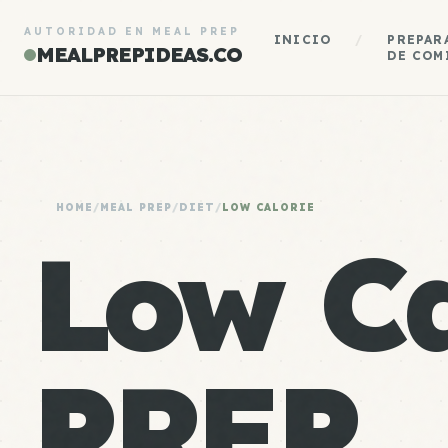
AUTORIDAD EN MEAL PREP
INICIO
/
PREPAR
MEALPREPIDEAS.CO
DE COM
HOME
/
MEAL PREP
/
DIET
/
LOW CALORIE
Low Ca
PREP.