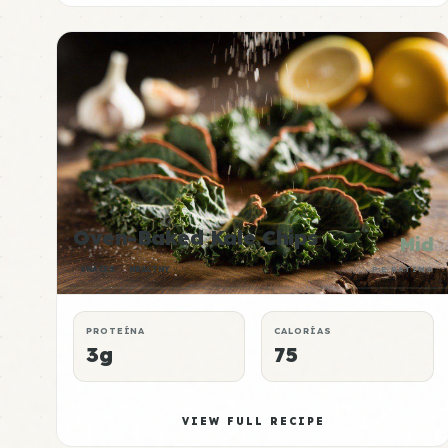
Oven-Baked Kale Chips
Mid
SNACKS
HEALTHY
P:E RATING
PROTEÍNA
CALORÍAS
3g
75
VIEW FULL RECIPE