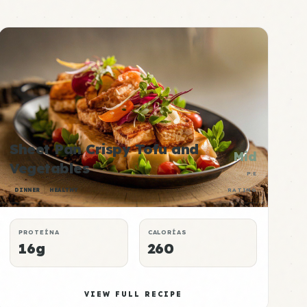
Sheet Pan Crispy Tofu and
Mid
Vegetables
P:E
DINNER
HEALTHY
RATING
PROTEÍNA
CALORÍAS
16g
260
VIEW FULL RECIPE