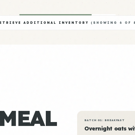
ETRIEVE ADDITIONAL INVENTORY
(SHOWING
6
OF
 MEAL
BATCH 01: BREAKFAST
Overnight oats w