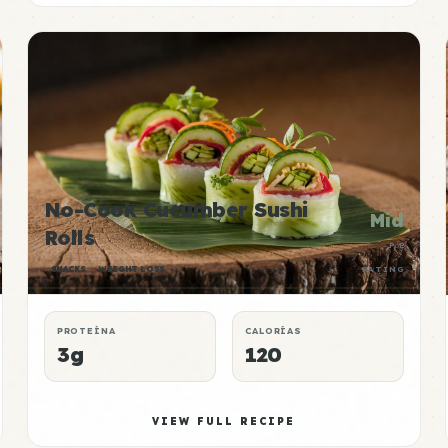
No-Cook Cucumber Sushi
Mid
Rolls
P:E
SNACKS
WEIGHT LOSS
RATING
PROTEÍNA
CALORÍAS
3g
120
VIEW FULL RECIPE