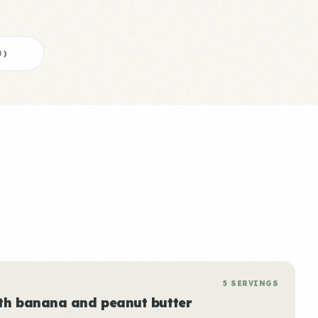
8
)
5 SERVINGS
ith banana and peanut butter