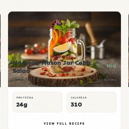
No-Cook Mason Jar Cobb
Mid
Salad
P:E
LUNCH
HEALTHY
RATING
PROTEÍNA
CALORÍAS
24g
310
VIEW FULL RECIPE