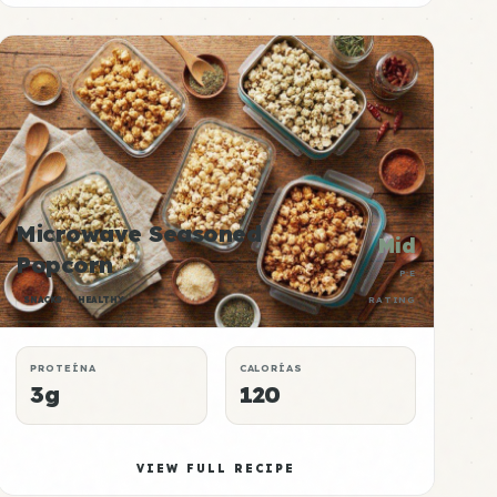
Microwave Seasoned
Mid
Popcorn
P:E
SNACKS
HEALTHY
RATING
PROTEÍNA
CALORÍAS
3g
120
VIEW FULL RECIPE