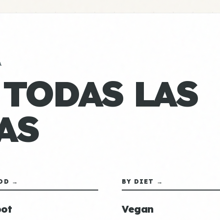
A
 TODAS LAS
AS
OD →
BY DIET →
ot
Vegan