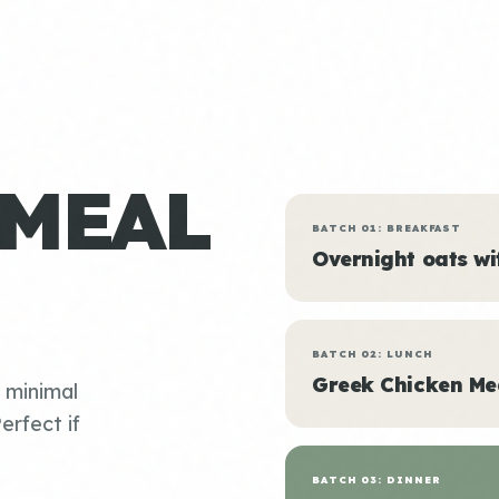
 MEAL
BATCH 01: BREAKFAST
Overnight oats w
BATCH 02: LUNCH
Greek Chicken Me
, minimal
erfect if
BATCH 03: DINNER