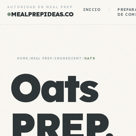
AUTORIDAD EN MEAL PREP
INICIO
/
PREPAR
MEALPREPIDEAS.CO
DE COM
HOME
/
MEAL PREP
/
INGREDIENT
/
OATS
Oats
PREP.