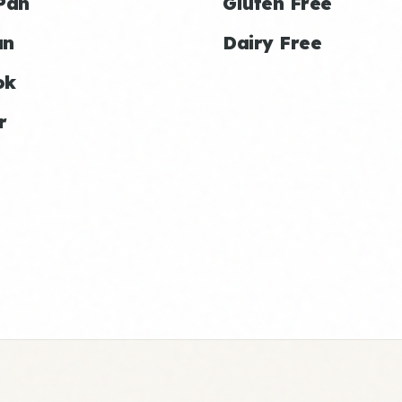
Pan
Gluten Free
an
Dairy Free
ok
r