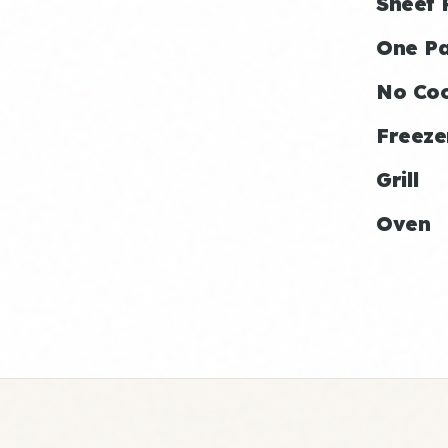
Sheet 
One P
No Co
Freeze
Grill
Oven