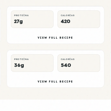
DINNER
WEIGHT LOSS
P:E RATING
PROTEÍNA
CALORÍAS
27g
420
Oats Meal 5
Elite
VIEW FULL RECIPE
LUNCH
NO-MICROWAVE
P:E RATING
PROTEÍNA
CALORÍAS
36g
540
VIEW FULL RECIPE