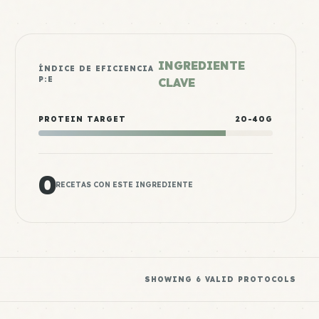
INGREDIENTE
ÍNDICE DE EFICIENCIA
P:E
CLAVE
PROTEIN TARGET
20-40G
0
RECETAS CON ESTE INGREDIENTE
SHOWING
6
VALID PROTOCOLS
Oats Meal 3
Mid