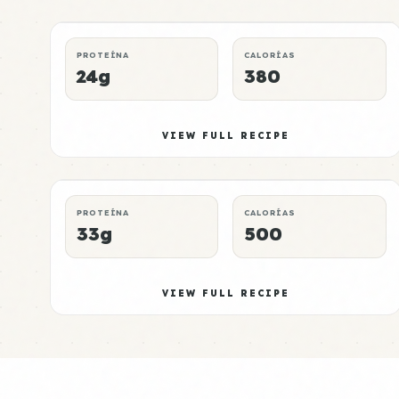
LUNCH
MUSCLE GAIN
P:E RATING
PROTEÍNA
CALORÍAS
24g
380
Oats Meal 4
High
VIEW FULL RECIPE
BREAKFAST
QUICK
P:E RATING
PROTEÍNA
CALORÍAS
33g
500
VIEW FULL RECIPE