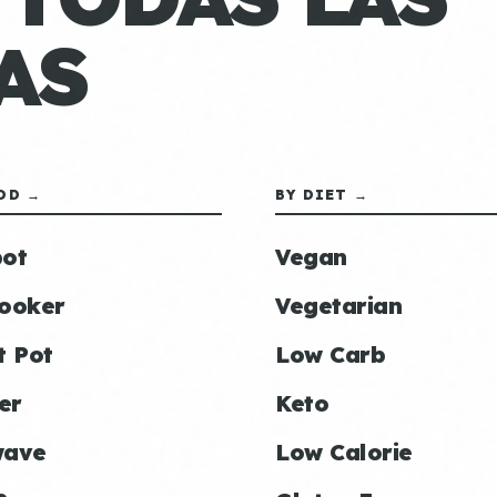
AS
OD →
BY DIET →
ot
Vegan
ooker
Vegetarian
t Pot
Low Carb
er
Keto
wave
Low Calorie