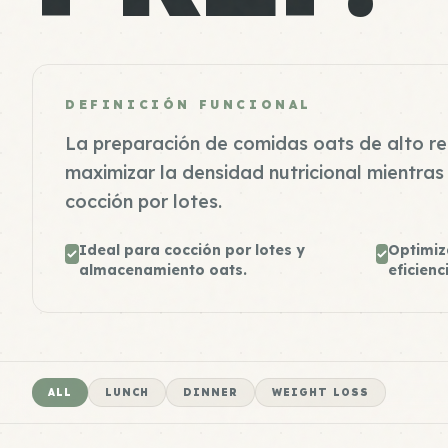
DEFINICIÓN FUNCIONAL
La preparación de comidas oats de alto re
maximizar la densidad nutricional mientras 
cocción por lotes.
Ideal para cocción por lotes y
Optimiz
almacenamiento oats.
eficienc
ALL
LUNCH
DINNER
WEIGHT LOSS
Oats Meal 1
High