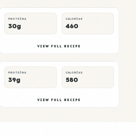
DINNER
CHEAP
P:E RATING
PROTEÍNA
CALORÍAS
30g
460
Oats Meal 6
Mid
VIEW FULL RECIPE
DINNER
CROCKPOT
P:E RATING
PROTEÍNA
CALORÍAS
39g
580
VIEW FULL RECIPE