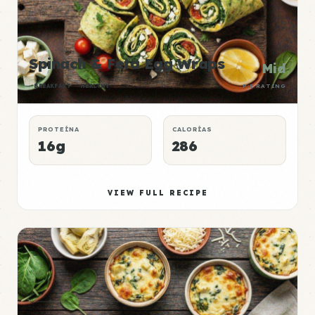
Spinach & Feta Egg Wraps
Mid
BREAKFAST
HEALTHY
P:E RATING
PROTEÍNA
CALORÍAS
16g
286
VIEW FULL RECIPE