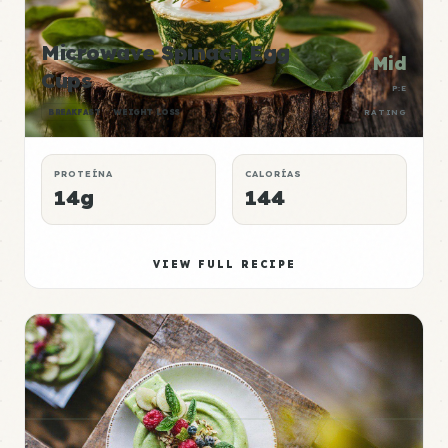
Microwave Spinach Egg
Mid
Cups
P:E
BREAKFAST
WEIGHT LOSS
RATING
PROTEÍNA
CALORÍAS
14g
144
VIEW FULL RECIPE