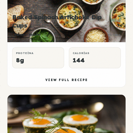
Baked Spinach Artichoke Dip
Mid
Cups
P:E
SNACKS
HEALTHY
RATING
PROTEÍNA
CALORÍAS
8g
144
VIEW FULL RECIPE