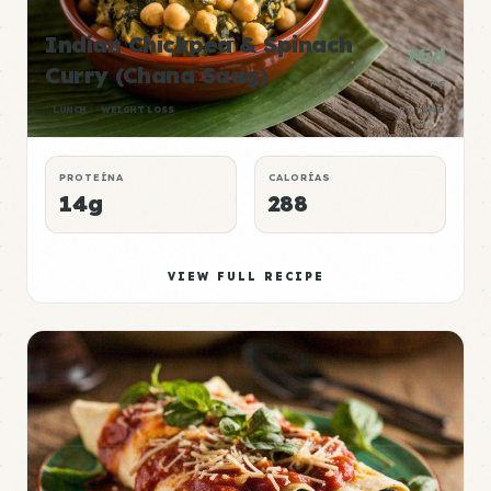
Indian Chickpea & Spinach
Mid
Curry (Chana Saag)
P:E
LUNCH
WEIGHT LOSS
RATING
PROTEÍNA
CALORÍAS
14g
288
VIEW FULL RECIPE