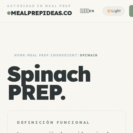
AUTORIDAD EN MEAL PREP
🇺🇸
Light
EN
MEALPREPIDEAS.CO
HOME
/
MEAL PREP
/
INGREDIENT
/
SPINACH
Spinach
PREP.
DEFINICIÓN FUNCIONAL