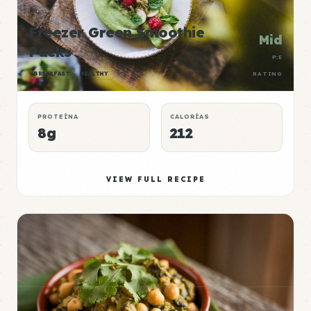
Freezer Green Smoothie
Mid
Packs
P:E
BREAKFAST
HEALTHY
RATING
PROTEÍNA
CALORÍAS
8g
212
VIEW FULL RECIPE