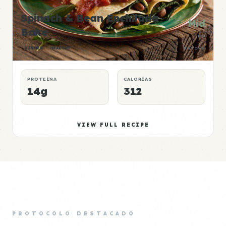
Spinach & Bean Enchilada
Mid
Bake
P:E
DINNER
HEALTHY
RATING
PROTEÍNA
CALORÍAS
14g
312
VIEW FULL RECIPE
PROTOCOLO DESTACADO