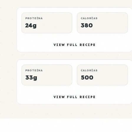
LUNCH
MUSCLE GAIN
P:E RATING
PROTEÍNA
CALORÍAS
24g
380
Tempeh Meal 4
High
VIEW FULL RECIPE
BREAKFAST
QUICK
P:E RATING
PROTEÍNA
CALORÍAS
33g
500
VIEW FULL RECIPE