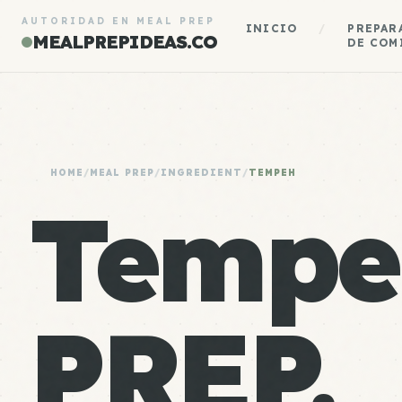
AUTORIDAD EN MEAL PREP
INICIO
/
PREPAR
MEALPREPIDEAS.CO
DE COM
HOME
/
MEAL PREP
/
INGREDIENT
/
TEMPEH
Tempe
PREP.