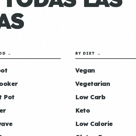
AS
OD →
BY DIET →
ot
Vegan
ooker
Vegetarian
t Pot
Low Carb
er
Keto
wave
Low Calorie