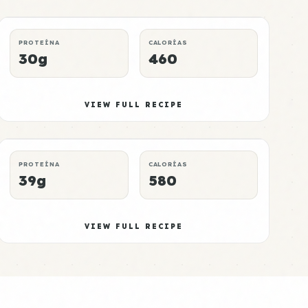
DINNER
CHEAP
P:E RATING
PROTEÍNA
CALORÍAS
30g
460
Tempeh Meal 6
Mid
VIEW FULL RECIPE
DINNER
CROCKPOT
P:E RATING
PROTEÍNA
CALORÍAS
39g
580
VIEW FULL RECIPE