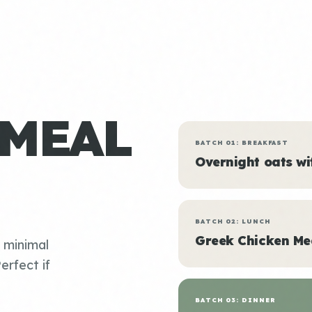
 MEAL
BATCH 01: BREAKFAST
Overnight oats w
BATCH 02: LUNCH
Greek Chicken Me
, minimal
erfect if
BATCH 03: DINNER