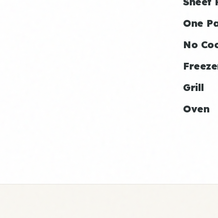
Sheet 
One P
No Co
Freeze
Grill
Oven