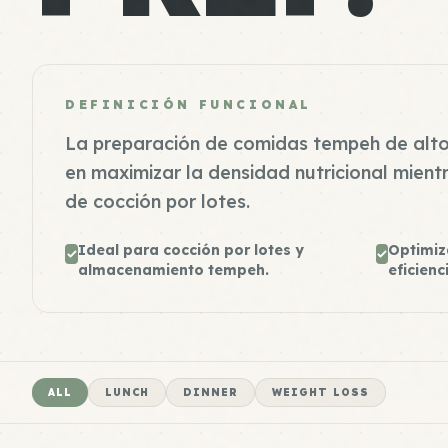
DEFINICIÓN FUNCIONAL
La preparación de comidas tempeh de alto
en maximizar la densidad nutricional mientr
de cocción por lotes.
Ideal para cocción por lotes y
Optimiz
almacenamiento tempeh.
eficienc
ALL
LUNCH
DINNER
WEIGHT LOSS
Tempeh Meal 1
High