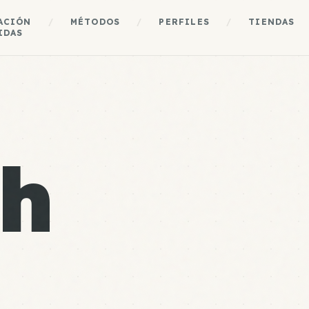
ACIÓN
/
MÉTODOS
/
PERFILES
/
TIENDAS
IDAS
h