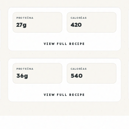
DINNER
WEIGHT LOSS
P:E RATING
PROTEÍNA
CALORÍAS
27g
420
Tempeh Meal 5
Elite
VIEW FULL RECIPE
LUNCH
NO-MICROWAVE
P:E RATING
PROTEÍNA
CALORÍAS
36g
540
VIEW FULL RECIPE