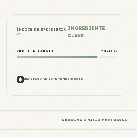
INGREDIENTE
ÍNDICE DE EFICIENCIA
P:E
CLAVE
PROTEIN TARGET
20-40G
0
RECETAS CON ESTE INGREDIENTE
SHOWING
6
VALID PROTOCOLS
Tempeh Meal 3
Mid