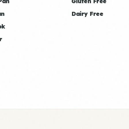
Pan
Gluten Free
an
Dairy Free
ok
r