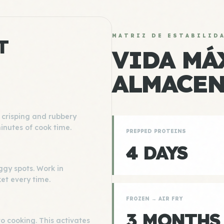
MATRIZ DE ESTABILID
T
VIDA MÁ
ALMACE
 crisping and rubbery
inutes of cook time.
PREPPED PROTEINS
4 DAYS
ggy spots. Work in
et every time.
FROZEN → AIR FRY
3 MONTHS
o cooking. This activates