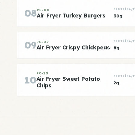
08
PROTEÍNA/
PC-08
Air Fryer Turkey Burgers
30g
09
PROTEÍNA/
PC-09
Air Fryer Crispy Chickpeas
8g
PC-10
10
PROTEÍNA/
Air Fryer Sweet Potato
2g
Chips