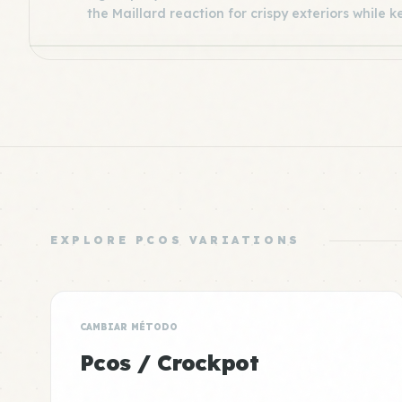
the Maillard reaction for crispy exteriors while k
EXPLORE PCOS VARIATIONS
CAMBIAR MÉTODO
Pcos / Crockpot