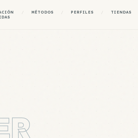
ACIÓN
/
MÉTODOS
/
PERFILES
/
TIENDAS
IDAS
ER