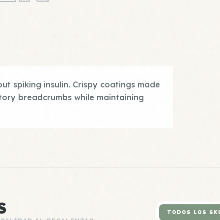
out spiking insulin. Crispy coatings made
tory breadcrumbs while maintaining
S
TODOS LOS SK