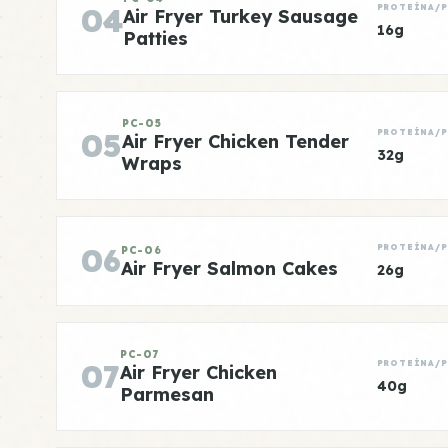
04
PROTEÍNA/
Air Fryer Turkey Sausage
16g
Patties
PC-05
05
PROTEÍNA/
Air Fryer Chicken Tender
32g
Wraps
06
PROTEÍNA/
PC-06
Air Fryer Salmon Cakes
26g
PC-07
07
PROTEÍNA/
Air Fryer Chicken
40g
Parmesan