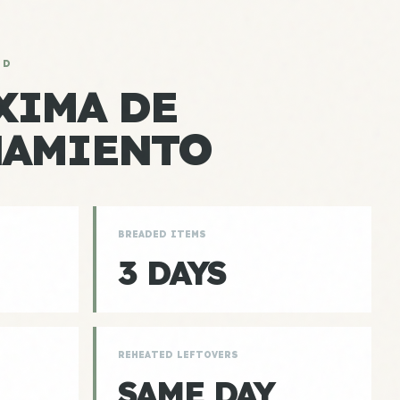
AD
XIMA DE
NAMIENTO
BREADED ITEMS
3 DAYS
REHEATED LEFTOVERS
SAME DAY