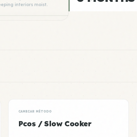
eeping interiors moist.
CAMBIAR MÉTODO
Pcos / Slow Cooker