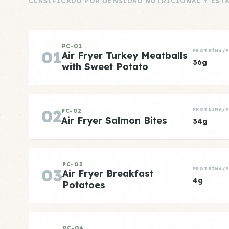
CLASIFICADO POR DENSIDAD NUTRICIONAL Y EST
PC-01
01
PROTEÍNA/
Air Fryer Turkey Meatballs
36g
with Sweet Potato
02
PROTEÍNA/
PC-02
Air Fryer Salmon Bites
34g
PC-03
03
PROTEÍNA/
Air Fryer Breakfast
4g
Potatoes
PC-04