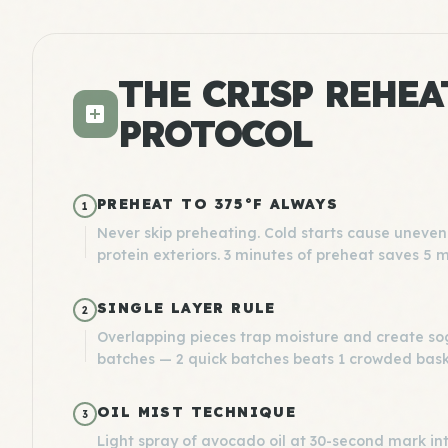
THE CRISP REHEA
PROTOCOL
PREHEAT TO 375°F ALWAYS
1
Never skip preheating. Cold starts cause uneven
protein exteriors. 3 minutes of preheat saves 5 m
SINGLE LAYER RULE
2
Overlapping pieces trap moisture and create so
batches — 2 quick batches beats 1 crowded bask
OIL MIST TECHNIQUE
3
Light spray of avocado oil at 30-second mark int