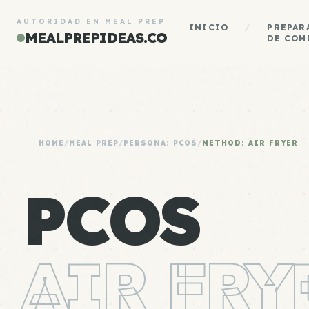
AUTORIDAD EN MEAL PREP
INICIO
/
PREPAR
MEALPREPIDEAS.CO
DE COM
HOME
/
MEAL PREP
/
PERSONA: PCOS
/
METHOD: AIR FRYER
PCOS
AIR FRY