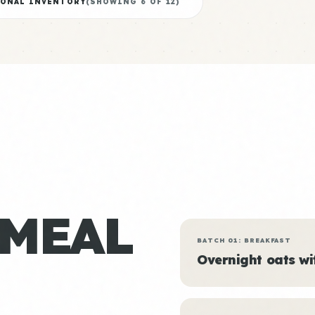
IONAL INVENTORY
(SHOWING
6
OF
12
)
 MEAL
BATCH 01: BREAKFAST
Overnight oats w