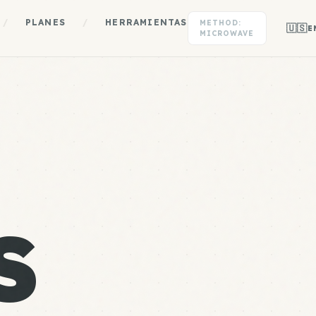
/
PLANES
/
HERRAMIENTAS
METHOD:
🇺🇸
E
MICROWAVE
S