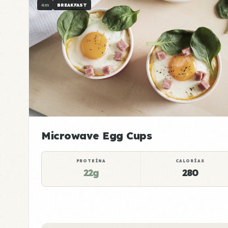
4m
BREAKFAST
Microwave Egg Cups
PROTEÍNA
CALORÍAS
22g
280