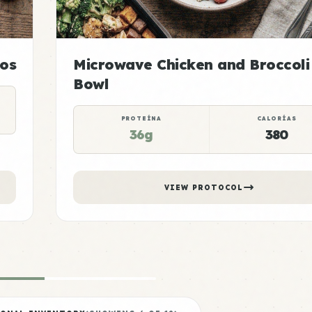
tos
Microwave Chicken and Broccoli
Bowl
PROTEÍNA
CALORÍAS
36g
380
VIEW PROTOCOL