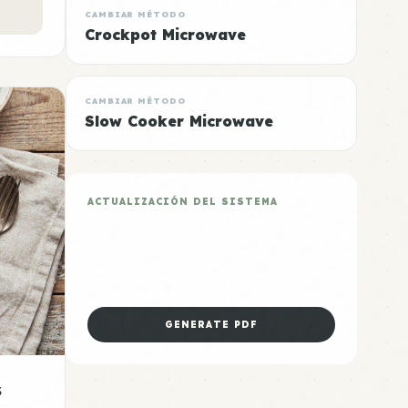
CAMBIAR MÉTODO
Crockpot Microwave
CAMBIAR MÉTODO
Slow Cooker Microwave
ACTUALIZACIÓN DEL SISTEMA
Plan de 5 Días Microwave
Descarga la hoja de preparación
dominical para esta categoría.
GENERATE PDF
s