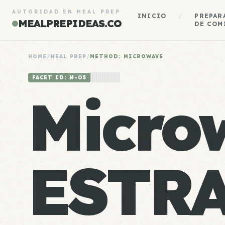
AUTORIDAD EN MEAL PREP
INICIO
/
PREPAR
MEALPREPIDEAS.CO
DE COM
HOME
/
MEAL PREP
/
METHOD: MICROWAVE
FACET ID: M-05
Micro
ESTR