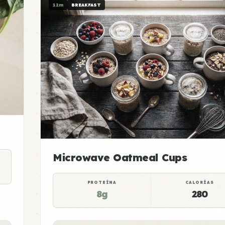
12m
BREAKFAST
Microwave Oatmeal Cups
PROTEÍNA
CALORÍAS
8g
280