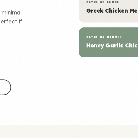
BATCH 02: LUNCH
Greek Chicken Me
, minimal
erfect if
BATCH 03: DINNER
Honey Garlic Chic
S