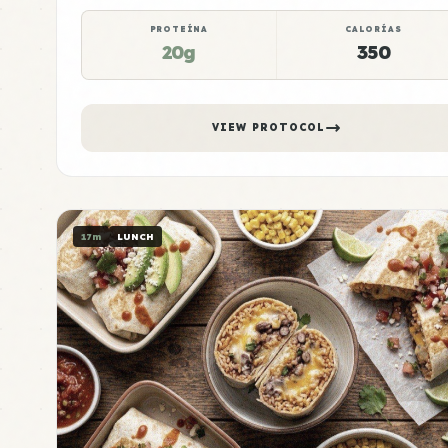
PROTEÍNA
CALORÍAS
20g
350
VIEW PROTOCOL
17m
LUNCH