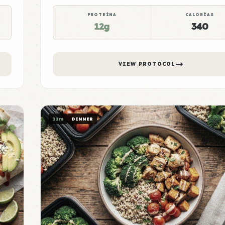
PROTEÍNA
CALORÍAS
12g
340
VIEW PROTOCOL
11m
DINNER