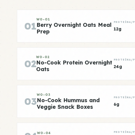
WO-01
01
PROTEÍNA/
Berry Overnight Oats Meal
12g
Prep
WO-02
02
PROTEÍNA/
No-Cook Protein Overnight
24g
Oats
WO-03
03
PROTEÍNA/
No-Cook Hummus and
6g
Veggie Snack Boxes
PROTEÍNA/
WO-04