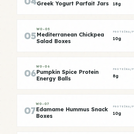
04
Greek Yogurt Parfait Jars
18g
WO-05
05
PROTEÍNA/
Mediterranean Chickpea
10g
Salad Boxes
WO-06
06
PROTEÍNA/
Pumpkin Spice Protein
8g
Energy Balls
WO-07
07
PROTEÍNA/
Edamame Hummus Snack
10g
Boxes