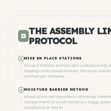
THE ASSEMBLY LI
PROTOCOL
MISE EN PLACE STATIONS
1
Set up 4 stations: proteins (pre-cooked/cured), 
toppings (nuts/seeds/cheese), dressings. Assemb
nutrition per container.
MOISTURE BARRIER METHOD
2
Always place wet ingredients (dressings, tomato
compartments or small containers. Soggy greens
compliance on Day 3+.