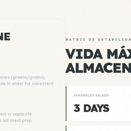
NE
MATRIZ DE ESTABILID
VIDA MÁ
ALMACE
bases (greens/grains),
le in order for consistent
ASSEMBLED SALADS
3 DAYS
es) in separate
 kill meal prep