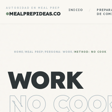
AUTORIDAD EN MEAL PREP
INICIO
/
PREPAR
MEALPREPIDEAS.CO
DE COM
HOME
/
MEAL PREP
/
PERSONA: WORK
/
METHOD: NO COOK
WORK
NO COO