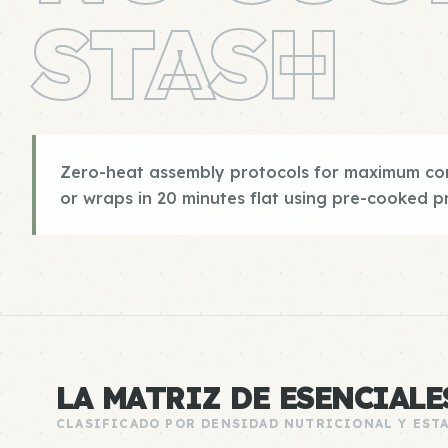
STASH
Zero-heat assembly protocols for maximum conv
or wraps in 20 minutes flat using pre-cooked p
LA MATRIZ DE ESENCIALE
CLASIFICADO POR DENSIDAD NUTRICIONAL Y EST