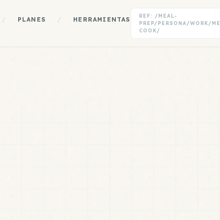
REF: /MEAL-
/
PLANES
/
HERRAMIENTAS
PREP/PERSONA/WORK/M
COOK/