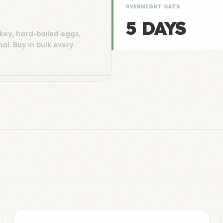
OVERNIGHT OATS
5 DAYS
rkey, hard-boiled eggs,
al. Buy in bulk every