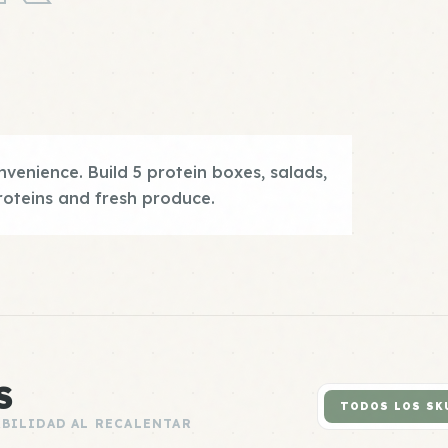
enience. Build 5 protein boxes, salads,
roteins and fresh produce.
S
TODOS LOS SK
ABILIDAD AL RECALENTAR