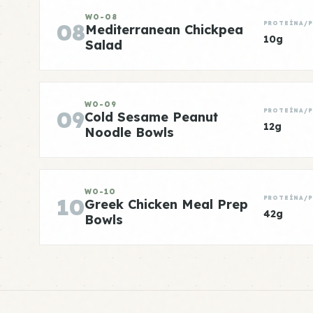
WO-08
08
PROTEÍNA/
Mediterranean Chickpea
10g
Salad
WO-09
09
PROTEÍNA/
Cold Sesame Peanut
12g
Noodle Bowls
WO-10
10
PROTEÍNA/
Greek Chicken Meal Prep
42g
Bowls