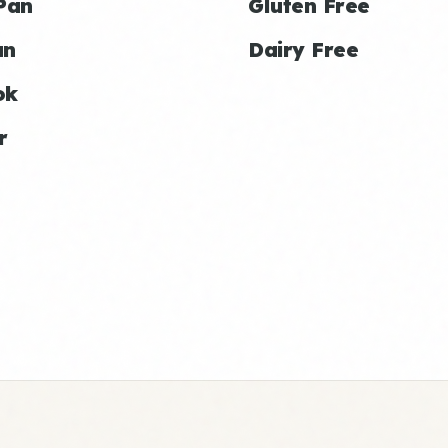
Pan
Gluten Free
an
Dairy Free
ok
r