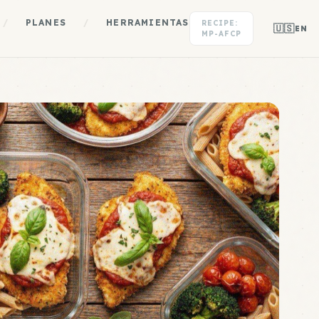
/
PLANES
/
HERRAMIENTAS
RECIPE:
🇺🇸
EN
MP-AFCP