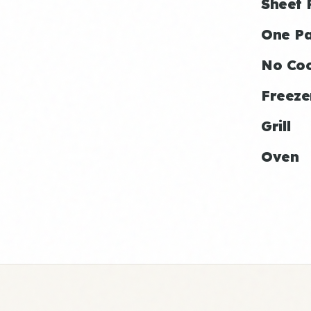
Sheet 
One P
No Co
Freeze
Grill
Oven