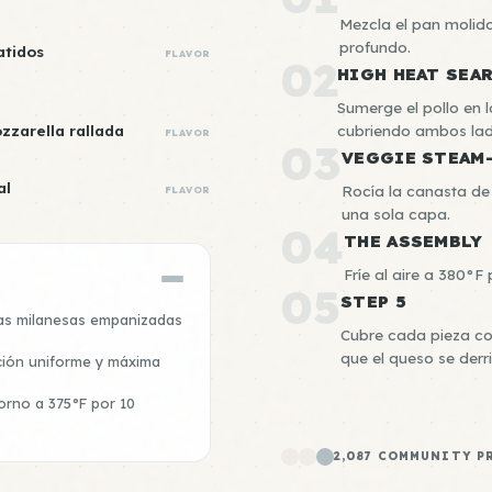
Mezcla el pan molido
profundo.
atidos
FLAVOR
02
HIGH HEAT SEA
Sumerge el pollo en 
zzarella rallada
cubriendo ambos lad
FLAVOR
03
VEGGIE STEAM
al
Rocía la canasta de 
FLAVOR
una sola capa.
04
THE ASSEMBLY
Fríe al aire a 380°F
05
STEP 5
las milanesas empanizadas
Cubre cada pieza con
que el queso se derri
ción uniforme y máxima
orno a 375°F por 10
2,087 COMMUNITY P