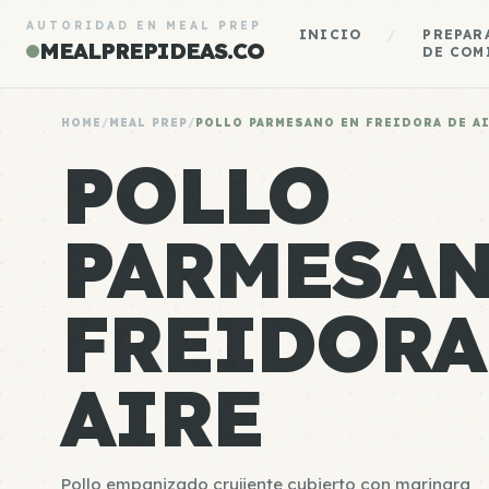
AUTORIDAD EN MEAL PREP
INICIO
/
PREPAR
MEALPREPIDEAS.CO
DE COM
HOME
/
MEAL PREP
/
POLLO PARMESANO EN FREIDORA DE A
POLLO
PARMESAN
FREIDORA
AIRE
Pollo empanizado crujiente cubierto con marinara