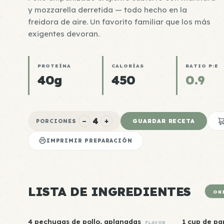
y mozzarella derretida — todo hecho en la
freidora de aire. Un favorito familiar que los más
exigentes devoran.
PROTEÍNA
CALORÍAS
RATIO P:E
40g
450
0.9
4
−
+
GUARDAR RECETA
PORCIONES
IMPRIMIR PREPARACIÓN
LISTA DE INGREDIENTES
OR
4 pechugas de pollo, aplanadas
1 cup de pa
FLAVOR