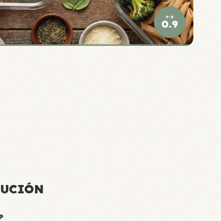
P:E
0.9
DENSIDAD ÉLITE
CUCIÓN
P