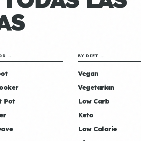
AS
OD →
BY DIET →
ot
Vegan
ooker
Vegetarian
t Pot
Low Carb
er
Keto
wave
Low Calorie