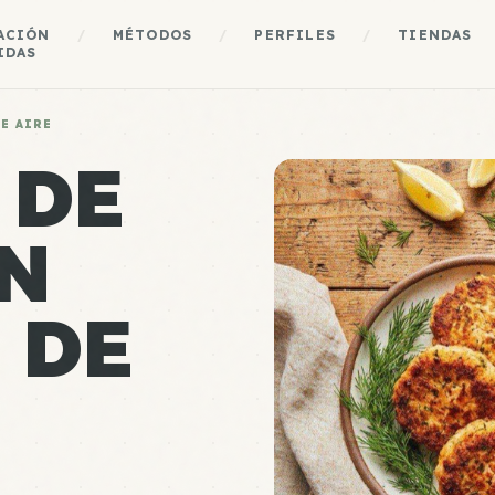
ACIÓN
/
MÉTODOS
/
PERFILES
/
TIENDAS
IDAS
E AIRE
 DE
N
 DE