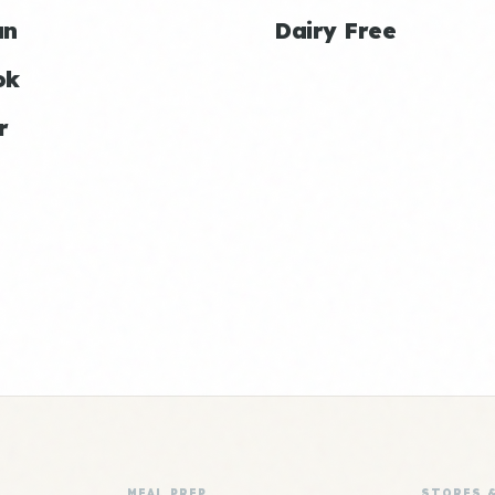
an
Dairy Free
ok
r
MEAL PREP
STORES 