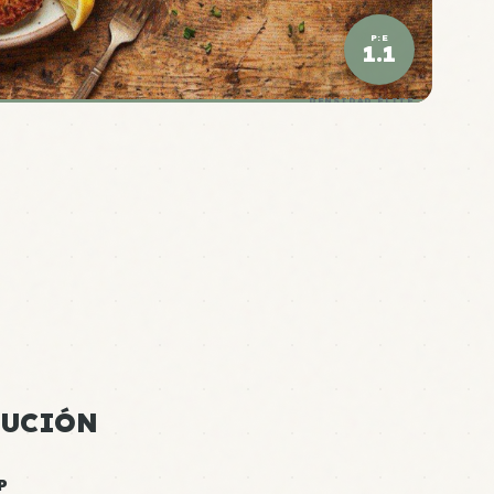
P:E
1.1
DENSIDAD ÉLITE
CUCIÓN
P