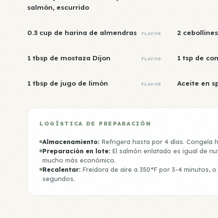
salmón, escurrido
0.3 cup de harina de almendras
2 cebolline
FLAVOR
1 tbsp de mostaza Dijon
1 tsp de co
FLAVOR
1 tbsp de jugo de limón
Aceite en s
FLAVOR
LOGÍSTICA DE PREPARACIÓN
Almacenamiento:
Refrigera hasta por 4 días. Congela 
Preparación en lote:
El salmón enlatado es igual de nut
mucho más económico.
Recalentar:
Freidora de aire a 350°F por 3-4 minutos, 
segundos.