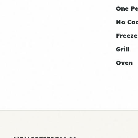
One P
No Co
Freeze
Grill
Oven