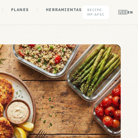
/
PLANES
/
HERRAMIENTAS
RECIPE:
🇺🇸
EN
MP-AFSC