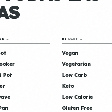
AS
OD →
BY DIET →
ot
Vegan
ooker
Vegetarian
t Pot
Low Carb
er
Keto
wave
Low Calorie
Pan
Gluten Free