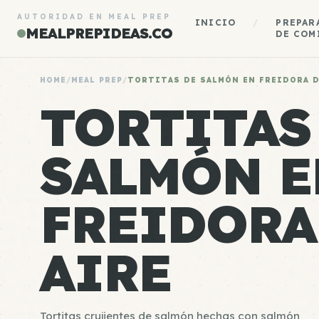
AUTORIDAD EN MEAL PREP
INICIO
/
PREPAR
MEALPREPIDEAS.CO
DE COM
HOME
/
MEAL PREP
/
TORTITAS DE SALMÓN EN FREIDORA D
TORTITAS
SALMÓN E
FREIDORA
AIRE
Tortitas crujientes de salmón hechas con salmón