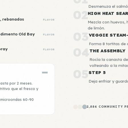
Desmenuza el salmón 
02
HIGH HEAT SEA
s, rebanados
FLAVOR
Mezcla con huevos, h
de limón.
03
ndimento Old Bay
VEGGIE STEAM
FLAVOR
Forma 8 tortitas d
04
pray
FLAVOR
THE ASSEMBLY
Rocía la canasta de 
volteando a la mita
05
STEP 5
Deja enfriar y guar
hasta por 2 meses.
ritivo que el fresco y
o microondas 60-90
2,884 COMMUNITY P