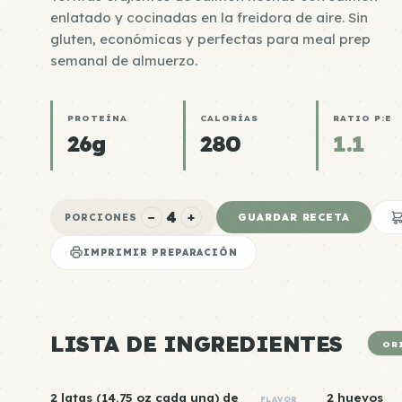
enlatado y cocinadas en la freidora de aire. Sin
gluten, económicas y perfectas para meal prep
semanal de almuerzo.
PROTEÍNA
CALORÍAS
RATIO P:E
26g
280
1.1
4
−
+
GUARDAR RECETA
PORCIONES
IMPRIMIR PREPARACIÓN
LISTA DE INGREDIENTES
OR
2 latas (14.75 oz cada una) de
2 huevos
FLAVOR