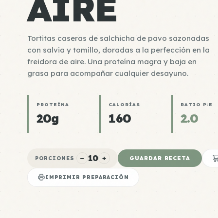
AIRE
Tortitas caseras de salchicha de pavo sazonadas
con salvia y tomillo, doradas a la perfección en la
freidora de aire. Una proteína magra y baja en
grasa para acompañar cualquier desayuno.
PROTEÍNA
CALORÍAS
RATIO P:E
20g
160
2.0
10
−
+
GUARDAR RECETA
PORCIONES
IMPRIMIR PREPARACIÓN