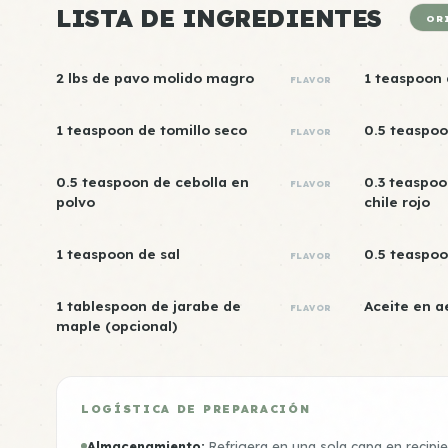
LISTA DE INGREDIENTES
OR
2 lbs de pavo molido magro
1 teaspoon 
FLAVOR
1 teaspoon de tomillo seco
0.5 teaspoo
FLAVOR
0.5 teaspoon de cebolla en
0.3 teaspoo
FLAVOR
polvo
chile rojo
1 teaspoon de sal
0.5 teaspo
FLAVOR
1 tablespoon de jarabe de
Aceite en a
FLAVOR
maple (opcional)
LOGÍSTICA DE PREPARACIÓN
Almacenamiento:
Refrigera en una sola capa en recipi