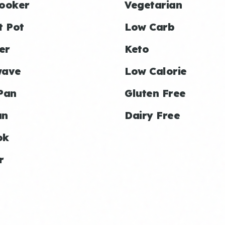
ooker
Vegetarian
t Pot
Low Carb
er
Keto
wave
Low Calorie
Pan
Gluten Free
an
Dairy Free
ok
r