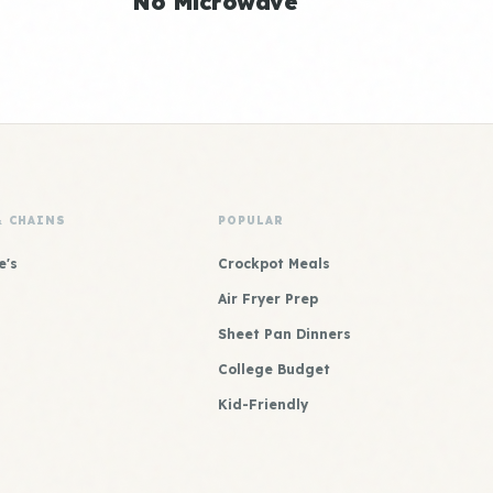
No Microwave
& CHAINS
POPULAR
e's
Crockpot Meals
Air Fryer Prep
Sheet Pan Dinners
College Budget
Kid-Friendly