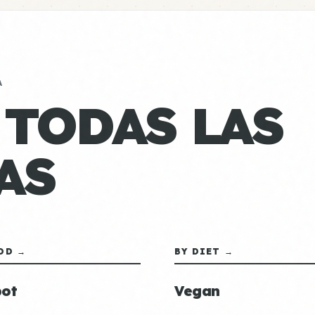
A
 TODAS LAS
AS
OD →
BY DIET →
ot
Vegan