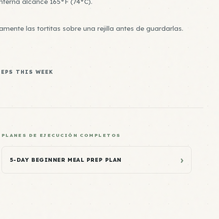
nterna alcance 165°F (74°C).
mente las tortitas sobre una rejilla antes de guardarlas.
REPS THIS WEEK
PLANES DE EJECUCIÓN COMPLETOS
›
5-DAY BEGINNER MEAL PREP PLAN