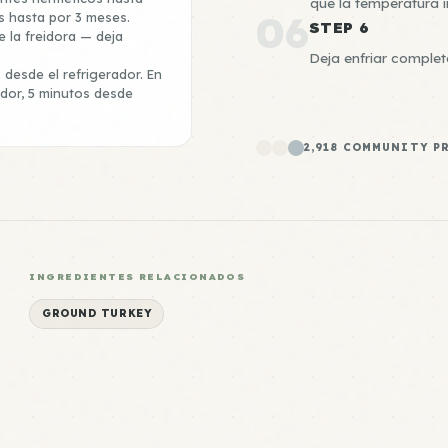
que la temperatura i
06
s hasta por 3 meses.
STEP 6
 la freidora — deja
Deja enfriar completa
desde el refrigerador. En
ador, 5 minutos desde
2,918 COMMUNITY P
INGREDIENTES RELACIONADOS
GROUND TURKEY