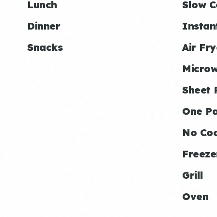
Lunch
Slow C
Dinner
Instan
Snacks
Air Fry
Micro
Sheet 
One P
No Co
Freeze
Grill
Oven