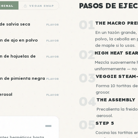
PASOS DE EJE
IGINAL
VEGAN SWAP
01
THE MACRO PRE
de salvia seca
FLAVOR
En un tazón grande, c
polvo, la cebolla en p
n de ajo en polvo
FLAVOR
de maple si lo usas.
02
HIGH HEAT SEA
n de hojuelas de
FLAVOR
Mezcla suavemente h
uniformemente — no t
03
VEGGIE STEAM
on de pimienta negra
FLAVOR
Forma 10 tortitas 
grosor.
erosol
FLAVOR
04
THE ASSEMBLY
Precalienta la freid
aerosol.
05
STEP 5
Cocina las tortitas 
entes herméticos hasta