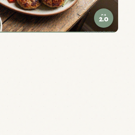
P:E
2.0
DENSIDAD ÉLITE