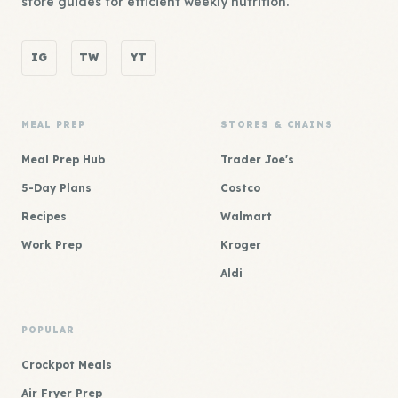
store guides for efficient weekly nutrition.
IG
TW
YT
MEAL PREP
STORES & CHAINS
Meal Prep Hub
Trader Joe's
5-Day Plans
Costco
Recipes
Walmart
Work Prep
Kroger
Aldi
POPULAR
Crockpot Meals
Air Fryer Prep