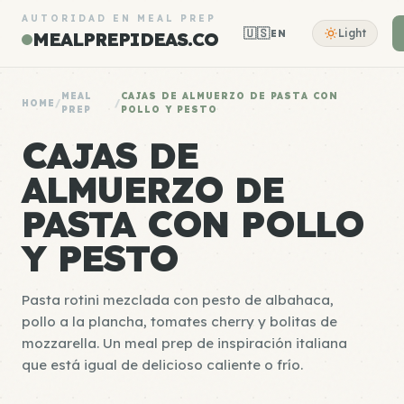
AUTORIDAD EN MEAL PREP
🇺🇸
Light
EN
MEALPREPIDEAS.CO
MEAL
CAJAS DE ALMUERZO DE PASTA CON
HOME
/
/
PREP
POLLO Y PESTO
CAJAS DE
ALMUERZO DE
PASTA CON POLLO
Y PESTO
Pasta rotini mezclada con pesto de albahaca,
pollo a la plancha, tomates cherry y bolitas de
mozzarella. Un meal prep de inspiración italiana
que está igual de delicioso caliente o frío.