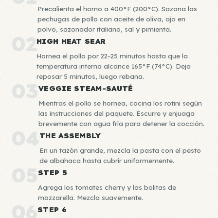
Precalienta el horno a 400°F (200°C). Sazona las
pechugas de pollo con aceite de oliva, ajo en
polvo, sazonador italiano, sal y pimienta.
02
HIGH HEAT SEAR
Hornea el pollo por 22-25 minutos hasta que la
temperatura interna alcance 165°F (74°C). Deja
reposar 5 minutos, luego rebana.
03
VEGGIE STEAM-SAUTÉ
Mientras el pollo se hornea, cocina los rotini según
las instrucciones del paquete. Escurre y enjuaga
brevemente con agua fría para detener la cocción.
04
THE ASSEMBLY
En un tazón grande, mezcla la pasta con el pesto
de albahaca hasta cubrir uniformemente.
05
STEP 5
Agrega los tomates cherry y las bolitas de
mozzarella. Mezcla suavemente.
06
STEP 6