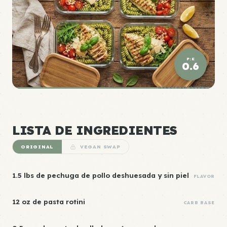
P:E
0.6
DENSIDAD ÉLITE
LISTA DE INGREDIENTES
ORIGINAL
VEGAN SWAP
1.5 lbs de pechuga de pollo deshuesada y sin piel
FLAVOR
12 oz de pasta rotini
CARB BASE