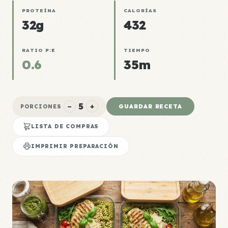
PROTEÍNA
CALORÍAS
32g
432
RATIO P:E
TIEMPO
0.6
35m
5
−
+
GUARDAR RECETA
PORCIONES
LISTA DE COMPRAS
IMPRIMIR PREPARACIÓN