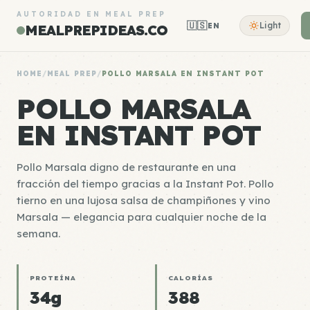
AUTORIDAD EN MEAL PREP
🇺🇸
Light
EN
MEALPREPIDEAS.CO
HOME
/
MEAL PREP
/
POLLO MARSALA EN INSTANT POT
POLLO MARSALA
EN INSTANT POT
Pollo Marsala digno de restaurante en una
fracción del tiempo gracias a la Instant Pot. Pollo
tierno en una lujosa salsa de champiñones y vino
Marsala — elegancia para cualquier noche de la
semana.
PROTEÍNA
CALORÍAS
34g
388