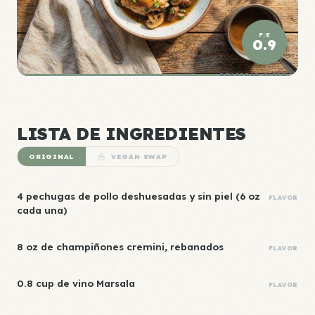
P:E
0.9
DENSIDAD ÉLITE
LISTA DE INGREDIENTES
ORIGINAL
VEGAN SWAP
4 pechugas de pollo deshuesadas y sin piel (6 oz
FLAVOR
cada una)
8 oz de champiñones cremini, rebanados
FLAVOR
0.8 cup de vino Marsala
FLAVOR