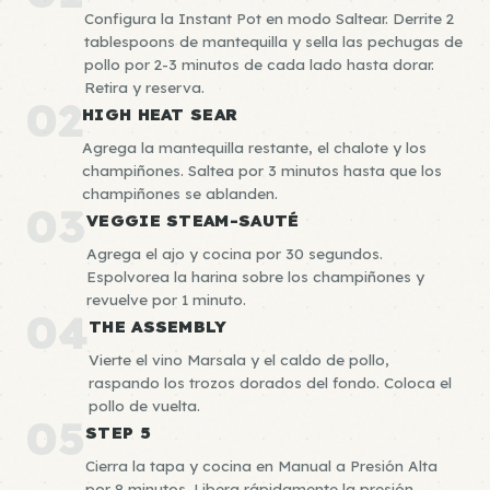
Configura la Instant Pot en modo Saltear. Derrite 2
tablespoons de mantequilla y sella las pechugas de
pollo por 2-3 minutos de cada lado hasta dorar.
Retira y reserva.
02
HIGH HEAT SEAR
Agrega la mantequilla restante, el chalote y los
champiñones. Saltea por 3 minutos hasta que los
champiñones se ablanden.
03
VEGGIE STEAM-SAUTÉ
Agrega el ajo y cocina por 30 segundos.
Espolvorea la harina sobre los champiñones y
revuelve por 1 minuto.
04
THE ASSEMBLY
Vierte el vino Marsala y el caldo de pollo,
raspando los trozos dorados del fondo. Coloca el
pollo de vuelta.
05
STEP 5
Cierra la tapa y cocina en Manual a Presión Alta
por 8 minutos. Libera rápidamente la presión.