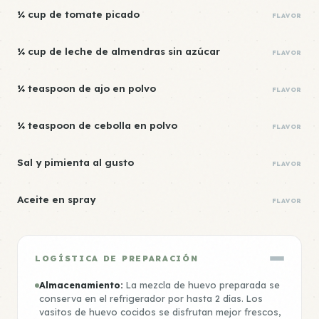
¼ cup de tomate picado
FLAVOR
¼ cup de leche de almendras sin azúcar
FLAVOR
¼ teaspoon de ajo en polvo
FLAVOR
¼ teaspoon de cebolla en polvo
FLAVOR
Sal y pimienta al gusto
FLAVOR
Aceite en spray
FLAVOR
LOGÍSTICA DE PREPARACIÓN
Almacenamiento:
La mezcla de huevo preparada se
conserva en el refrigerador por hasta 2 días. Los
vasitos de huevo cocidos se disfrutan mejor frescos,