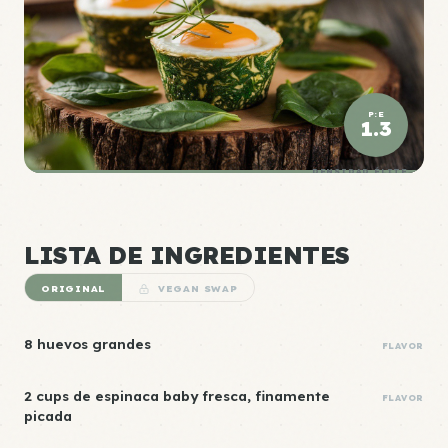
P:E
1.3
DENSIDAD ÉLITE
LISTA DE INGREDIENTES
ORIGINAL
VEGAN SWAP
8 huevos grandes
FLAVOR
2 cups de espinaca baby fresca, finamente
FLAVOR
picada