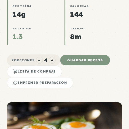
PROTEÍNA
CALORÍAS
14g
144
RATIO P:E
TIEMPO
1.3
8m
4
−
+
GUARDAR RECETA
PORCIONES
LISTA DE COMPRAS
IMPRIMIR PREPARACIÓN