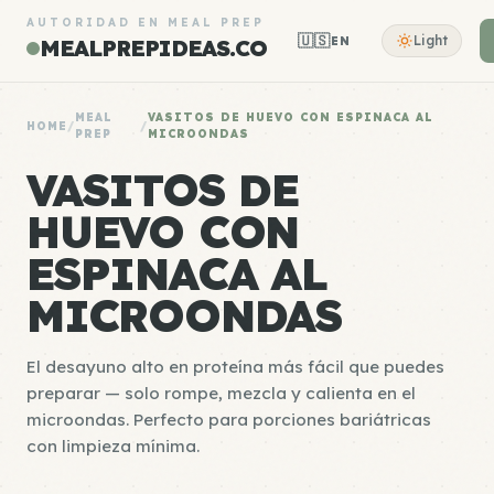
AUTORIDAD EN MEAL PREP
🇺🇸
Light
EN
MEALPREPIDEAS.CO
MEAL
VASITOS DE HUEVO CON ESPINACA AL
HOME
/
/
PREP
MICROONDAS
VASITOS DE
HUEVO CON
ESPINACA AL
MICROONDAS
El desayuno alto en proteína más fácil que puedes
preparar — solo rompe, mezcla y calienta en el
microondas. Perfecto para porciones bariátricas
con limpieza mínima.