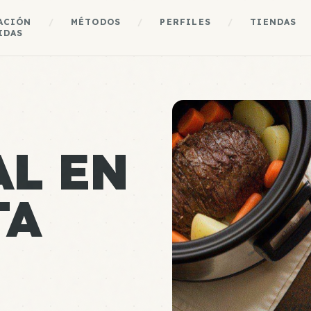
ACIÓN
/
MÉTODOS
/
PERFILES
/
TIENDAS
IDAS
L EN
TA