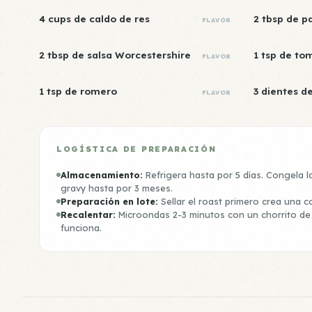
4 cups de caldo de res
2 tbsp de p
FLAVOR
2 tbsp de salsa Worcestershire
1 tsp de tom
FLAVOR
1 tsp de romero
3 dientes de
FLAVOR
LOGÍSTICA DE PREPARACIÓN
Almacenamiento:
Refrigera hasta por 5 días. Congela
gravy hasta por 3 meses.
Preparación en lote:
Sellar el roast primero crea una co
Recalentar:
Microondas 2-3 minutos con un chorrito de 
funciona.