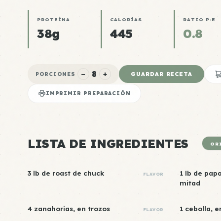
PROTEÍNA
CALORÍAS
RATIO P:E
38g
445
0.8
8
−
+
GUARDAR RECETA
PORCIONES
IMPRIMIR PREPARACIÓN
LISTA DE INGREDIENTES
OR
3 lb de roast de chuck
1 lb de papa
FLAVOR
mitad
4 zanahorias, en trozos
1 cebolla, e
FLAVOR