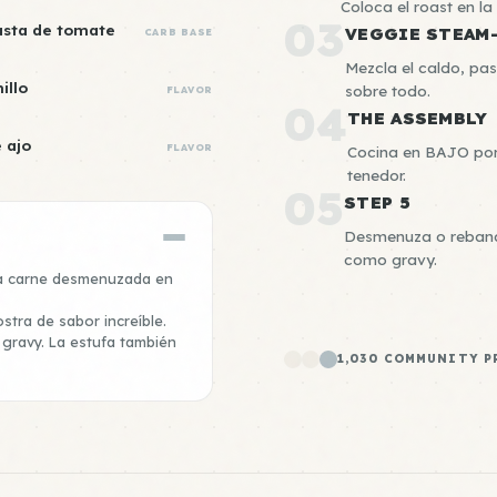
Coloca el roast en la
03
asta de tomate
VEGGIE STEAM
CARB BASE
Mezcla el caldo, pas
illo
sobre todo.
FLAVOR
04
THE ASSEMBLY
 ajo
FLAVOR
Cocina en BAJO por
tenedor.
05
STEP 5
Desmenuza o rebana e
como gravy.
 la carne desmenuzada en
stra de sabor increíble.
gravy. La estufa también
1,030 COMMUNITY P