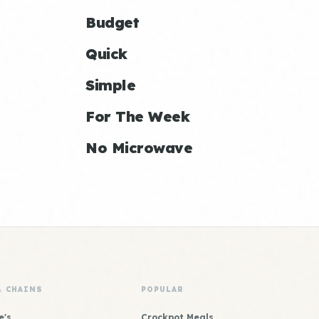
Budget
Quick
Simple
For The Week
No Microwave
& CHAINS
POPULAR
e's
Crockpot Meals