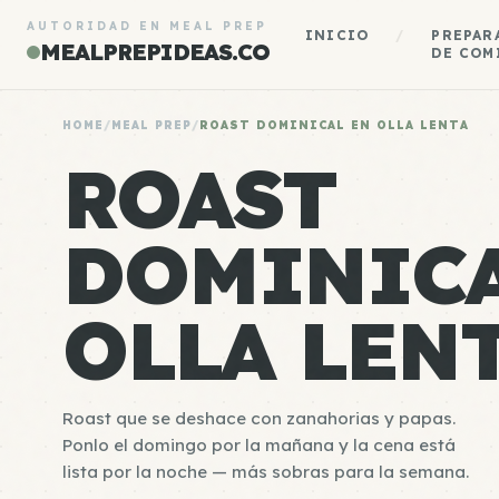
AUTORIDAD EN MEAL PREP
INICIO
/
PREPAR
MEALPREPIDEAS.CO
DE COM
HOME
/
MEAL PREP
/
ROAST DOMINICAL EN OLLA LENTA
ROAST
DOMINICA
OLLA LEN
Roast que se deshace con zanahorias y papas.
Ponlo el domingo por la mañana y la cena está
lista por la noche — más sobras para la semana.