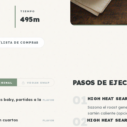
TIEMPO
495m
LISTA DE COMPRAS
PASOS DE EJE
IGINAL
VEGAN SWAP
01
HIGH HEAT SEA
s baby, partidas a la
FLAVOR
Sazona el roast gene
sartén caliente (op
02
n cuartos
HIGH HEAT SEA
FLAVOR