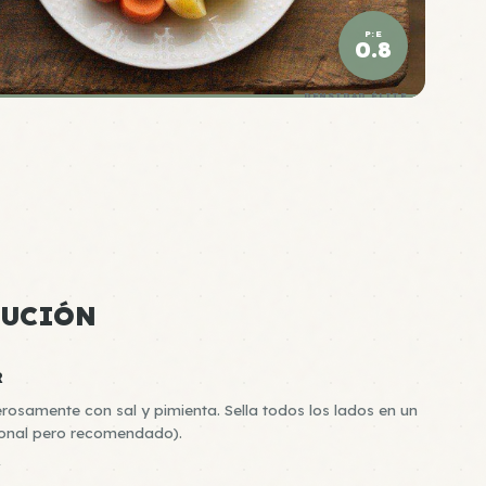
P:E
0.8
DENSIDAD ÉLITE
CUCIÓN
R
rosamente con sal y pimienta. Sella todos los lados en un
cional pero recomendado).
R