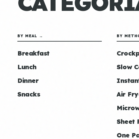
CATEGORÍ
BY MEAL →
BY METH
Breakfast
Crockp
Lunch
Slow C
Dinner
Instan
Snacks
Air Fry
Micro
Sheet 
One P