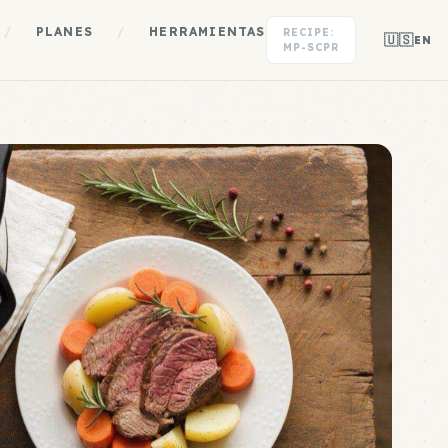
/
PLANES
/
HERRAMIENTAS
RECIPE:
🇺🇸
EN
MP-SCPR