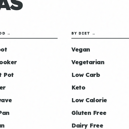
AS
OD →
BY DIET →
ot
Vegan
ooker
Vegetarian
t Pot
Low Carb
er
Keto
wave
Low Calorie
Pan
Gluten Free
an
Dairy Free