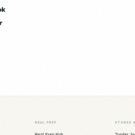
ok
r
MEAL PREP
STORES 
Meal Prep Hub
Trader Jo