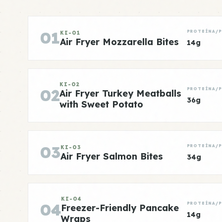
01
PROTEÍNA/
KI-01
Air Fryer Mozzarella Bites
14g
KI-02
02
PROTEÍNA/
Air Fryer Turkey Meatballs
36g
with Sweet Potato
03
PROTEÍNA/
KI-03
Air Fryer Salmon Bites
34g
KI-04
04
PROTEÍNA/
Freezer-Friendly Pancake
14g
Wraps