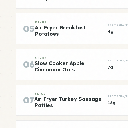
KI-05
05
PROTEÍNA/
Air Fryer Breakfast
4g
Potatoes
KI-06
06
PROTEÍNA/
Slow Cooker Apple
7g
Cinnamon Oats
KI-07
07
PROTEÍNA/
Air Fryer Turkey Sausage
16g
Patties