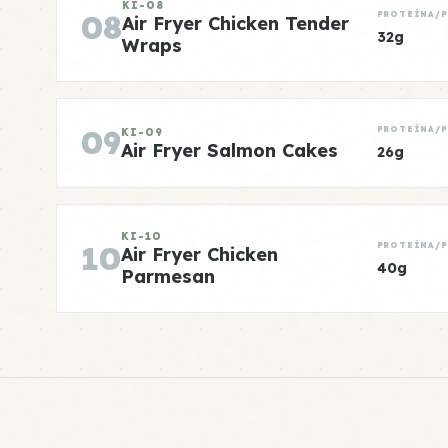
KI-08
08
PROTEÍNA/
Air Fryer Chicken Tender
32g
Wraps
09
PROTEÍNA/
KI-09
Air Fryer Salmon Cakes
26g
KI-10
10
PROTEÍNA/
Air Fryer Chicken
40g
Parmesan