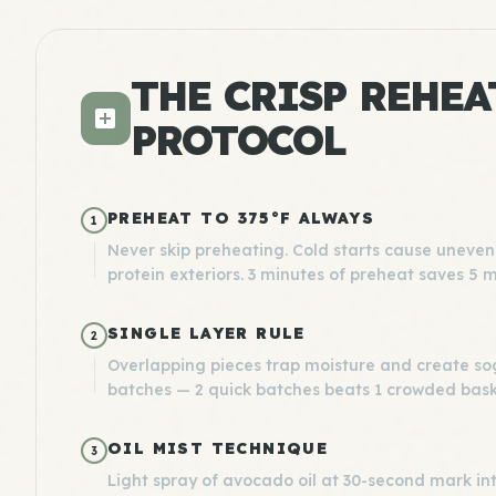
THE CRISP REHEA
PROTOCOL
PREHEAT TO 375°F ALWAYS
1
Never skip preheating. Cold starts cause uneven
protein exteriors. 3 minutes of preheat saves 5 m
SINGLE LAYER RULE
2
Overlapping pieces trap moisture and create so
batches — 2 quick batches beats 1 crowded bask
OIL MIST TECHNIQUE
3
Light spray of avocado oil at 30-second mark int