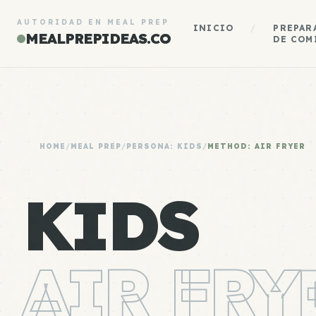
AUTORIDAD EN MEAL PREP
INICIO
/
PREPAR
MEALPREPIDEAS.CO
DE COM
HOME
/
MEAL PREP
/
PERSONA: KIDS
/
METHOD: AIR FRYER
KIDS
AIR FRY