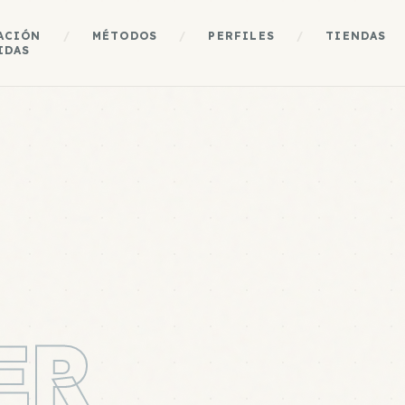
ACIÓN
/
MÉTODOS
/
PERFILES
/
TIENDAS
IDAS
ER