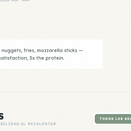
 nuggets, fries, mozzarella sticks —
satisfaction, 3x the protein.
S
TODOS LOS SK
ABILIDAD AL RECALENTAR