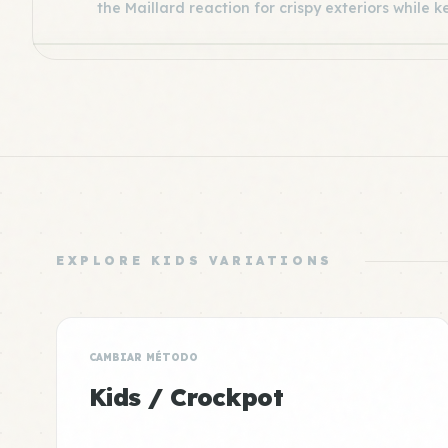
the Maillard reaction for crispy exteriors while k
EXPLORE KIDS VARIATIONS
CAMBIAR MÉTODO
Kids / Crockpot