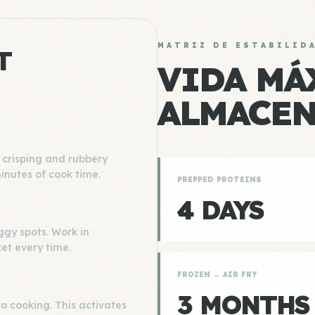
MATRIZ DE ESTABILID
T
VIDA MÁ
ALMACE
 crisping and rubbery
inutes of cook time.
PREPPED PROTEINS
4 DAYS
ggy spots. Work in
et every time.
FROZEN → AIR FRY
3 MONTHS
o cooking. This activates