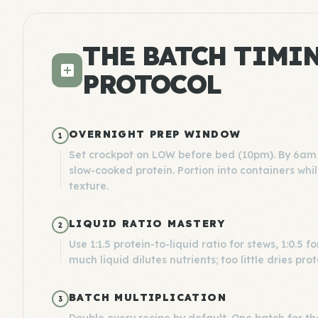
THE BATCH TIMI
PROTOCOL
OVERNIGHT PREP WINDOW
1
Set crockpot on LOW before bed (10pm). By 6am 
slow-cooked protein. Portion into containers whil
texture.
LIQUID RATIO MASTERY
2
Use 1:1.5 protein-to-liquid ratio for stews, 1:0.5
much liquid dilutes nutrients; too little dries prot
BATCH MULTIPLICATION
3