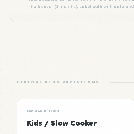
Double every recipe by default. One batch for the
the freezer (3 months). Label both with date and
EXPLORE KIDS VARIATIONS
CAMBIAR MÉTODO
Kids / Slow Cooker