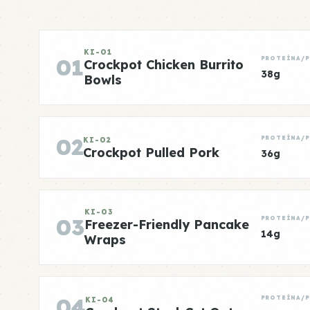
KI-01
01
PROTEÍNA/
Crockpot Chicken Burrito
38g
Bowls
02
PROTEÍNA/
KI-02
Crockpot Pulled Pork
36g
KI-03
03
PROTEÍNA/
Freezer-Friendly Pancake
14g
Wraps
04
PROTEÍNA/
KI-04