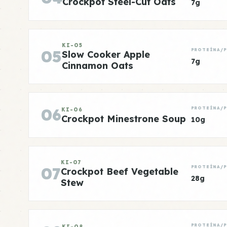
Crockpot Steel-Cut Oats
7g
KI-05
05
PROTEÍNA/
Slow Cooker Apple
7g
Cinnamon Oats
06
PROTEÍNA/
KI-06
Crockpot Minestrone Soup
10g
KI-07
07
PROTEÍNA/
Crockpot Beef Vegetable
28g
Stew
PROTEÍNA/
KI-08