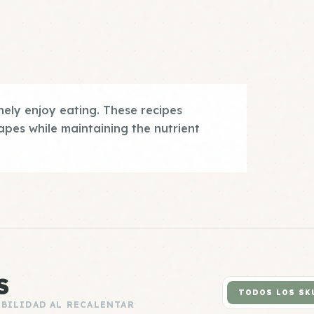
ely enjoy eating. These recipes
hapes while maintaining the nutrient
S
TODOS LOS SK
ABILIDAD AL RECALENTAR