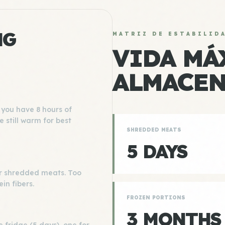
NG
MATRIZ DE ESTABILID
VIDA MÁ
ALMACE
you have 8 hours of
e still warm for best
SHREDDED MEATS
5 DAYS
 for shredded meats. Too
ein fibers.
FROZEN PORTIONS
3 MONTHS