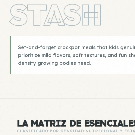
STASH
Set-and-forget crockpot meals that kids genuin
prioritize mild flavors, soft textures, and fun s
density growing bodies need.
LA MATRIZ DE ESENCIALE
CLASIFICADO POR DENSIDAD NUTRICIONAL Y EST