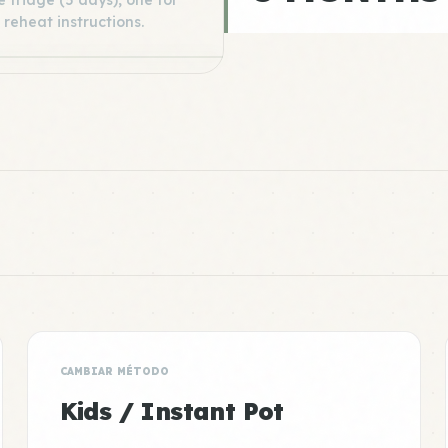
 fridge (5 days), one for
 reheat instructions.
CAMBIAR MÉTODO
Kids / Instant Pot