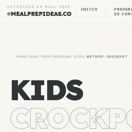
AUTORIDAD EN MEAL PREP
INICIO
/
PREPAR
MEALPREPIDEAS.CO
DE COM
HOME
/
MEAL PREP
/
PERSONA: KIDS
/
METHOD: CROCKPOT
KIDS
CROCKP