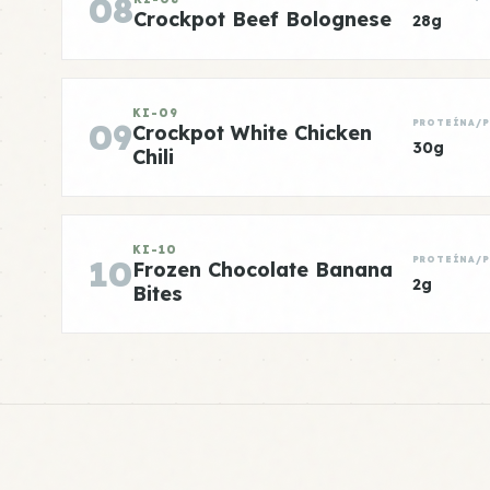
08
Crockpot Beef Bolognese
28g
KI-09
09
PROTEÍNA/
Crockpot White Chicken
30g
Chili
KI-10
10
PROTEÍNA/
Frozen Chocolate Banana
2g
Bites