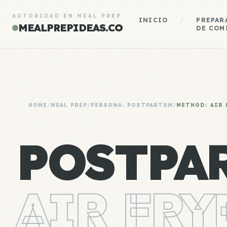
AUTORIDAD EN MEAL PREP
INICIO
/
PREPAR
MEALPREPIDEAS.CO
DE COM
HOME
/
MEAL PREP
/
PERSONA: POSTPARTUM
/
METHOD: AIR 
POSTPA
AIR FRY