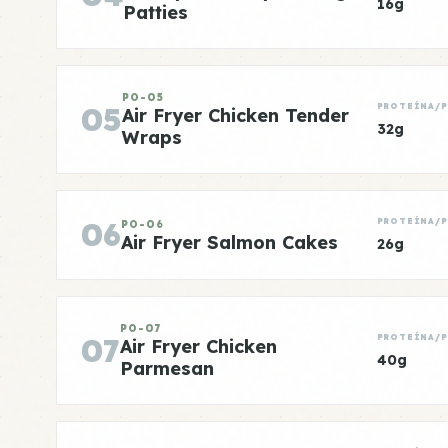
16g
Patties
PO-05
05
PROTEÍNA/
Air Fryer Chicken Tender
32g
Wraps
06
PROTEÍNA/
PO-06
Air Fryer Salmon Cakes
26g
PO-07
07
PROTEÍNA/
Air Fryer Chicken
40g
Parmesan