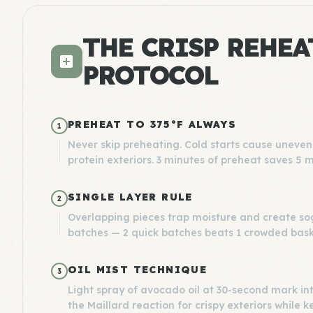
THE CRISP REHEA
PROTOCOL
PREHEAT TO 375°F ALWAYS
1
Never skip preheating. Cold starts cause uneven
protein exteriors. 3 minutes of preheat saves 5 m
SINGLE LAYER RULE
2
Overlapping pieces trap moisture and create so
batches — 2 quick batches beats 1 crowded bask
OIL MIST TECHNIQUE
3
Light spray of avocado oil at 30-second mark int
the Maillard reaction for crispy exteriors while k