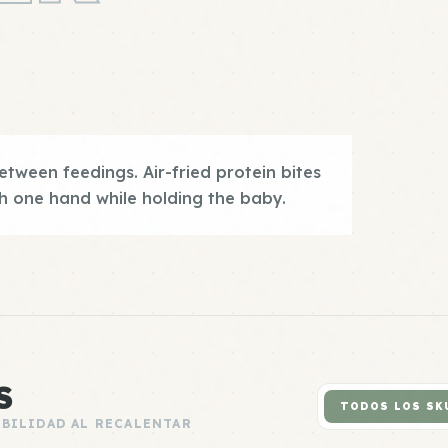
tween feedings. Air-fried protein bites
h one hand while holding the baby.
S
TODOS LOS SK
ABILIDAD AL RECALENTAR