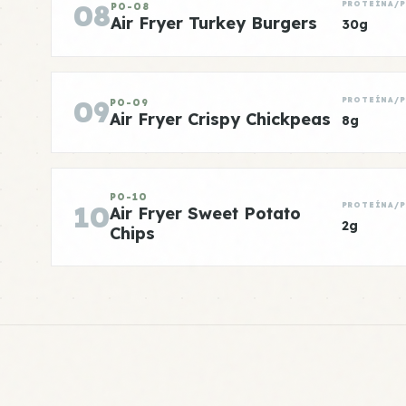
08
PROTEÍNA/
PO-08
Air Fryer Turkey Burgers
30g
09
PROTEÍNA/
PO-09
Air Fryer Crispy Chickpeas
8g
PO-10
10
PROTEÍNA/
Air Fryer Sweet Potato
2g
Chips