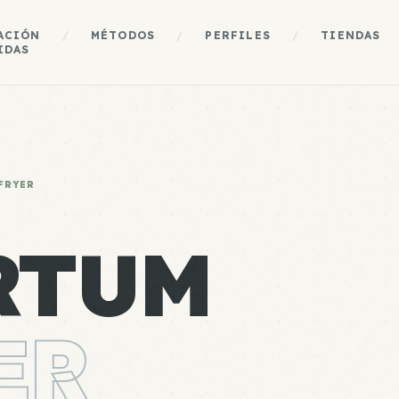
ACIÓN
/
MÉTODOS
/
PERFILES
/
TIENDAS
IDAS
FRYER
RTUM
ER