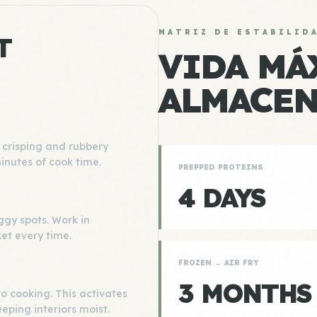
MATRIZ DE ESTABILID
T
VIDA MÁ
ALMACE
 crisping and rubbery
inutes of cook time.
PREPPED PROTEINS
4 DAYS
ggy spots. Work in
et every time.
FROZEN → AIR FRY
3 MONTHS
o cooking. This activates
eeping interiors moist.