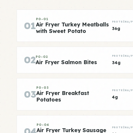
PO-01
01
PROTEÍNA/
Air Fryer Turkey Meatballs
36g
with Sweet Potato
02
PROTEÍNA/
PO-02
Air Fryer Salmon Bites
34g
PO-03
03
PROTEÍNA/
Air Fryer Breakfast
4g
Potatoes
PO-04
04
PROTEÍNA/
Air Fryer Turkey Sausage