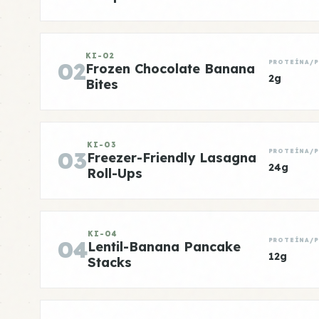
KI-02
02
PROTEÍNA/
Frozen Chocolate Banana
2g
Bites
KI-03
03
PROTEÍNA/
Freezer-Friendly Lasagna
24g
Roll-Ups
KI-04
04
PROTEÍNA/
Lentil-Banana Pancake
12g
Stacks