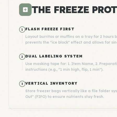
THE FREEZE PRO
FLASH FREEZE FIRST
1
Layout burritos or muffins on a tray for 2 hours 
prevents the "ice block" effect and allows for si
DUAL LABELING SYSTEM
2
Use masking tape for: 1. Item Name, 2. Preparat
instructions (e.g., "1 min high, flip, 1 min").
VERTICAL INVENTORY
3
Store freezer bags vertically like a file folder sys
Out" (FIFO) to ensure nutrients stay fresh.