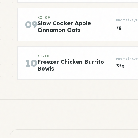
KI-09
09
PROTEÍNA/
Slow Cooker Apple
7g
Cinnamon Oats
KI-10
10
PROTEÍNA/
Freezer Chicken Burrito
32g
Bowls