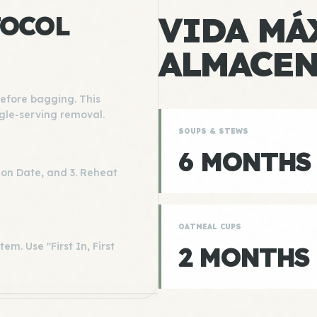
VIDA MÁ
TOCOL
ALMACE
before bagging. This
ngle-serving removal.
SOUPS & STEWS
6 MONTHS
ion Date, and 3. Reheat
OATMEAL CUPS
tem. Use "First In, First
2 MONTHS