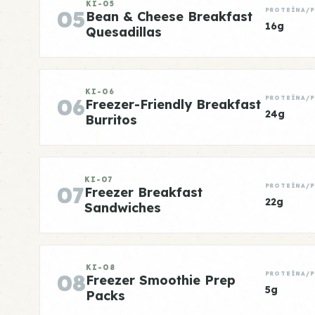
KI-05
05
PROTEÍNA/
Bean & Cheese Breakfast
16g
Quesadillas
KI-06
06
PROTEÍNA/
Freezer-Friendly Breakfast
24g
Burritos
KI-07
07
PROTEÍNA/
Freezer Breakfast
22g
Sandwiches
KI-08
08
PROTEÍNA/
Freezer Smoothie Prep
5g
Packs