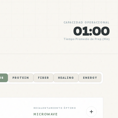
CAPACIDAD OPERACIONAL
01:00
Tiempo Promedio de Prep (Min)
US
PROTEIN
FIBER
HEALING
ENERGY
RECALENTAMIENTO ÓPTIMO
MICROWAVE