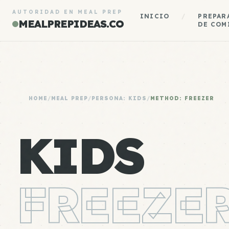
AUTORIDAD EN MEAL PREP
INICIO
/
PREPAR
MEALPREPIDEAS.CO
DE COM
HOME
/
MEAL PREP
/
PERSONA: KIDS
/
METHOD: FREEZER
KIDS
FREEZER