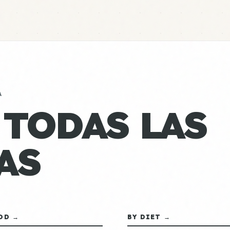
A
 TODAS LAS
AS
OD →
BY DIET →