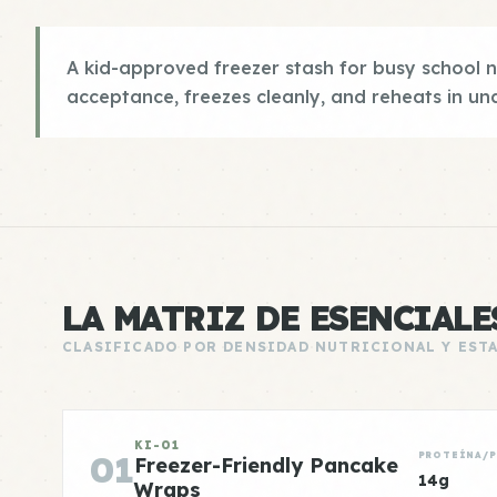
A kid-approved freezer stash for busy school ni
acceptance, freezes cleanly, and reheats in und
LA MATRIZ DE ESENCIALE
CLASIFICADO POR DENSIDAD NUTRICIONAL Y EST
KI-01
01
PROTEÍNA/
Freezer-Friendly Pancake
14g
Wraps