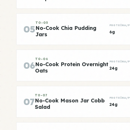
TO-05
05
PROTEÍNA/
No-Cook Chia Pudding
6g
Jars
TO-06
06
PROTEÍNA/
No-Cook Protein Overnight
24g
Oats
TO-07
07
PROTEÍNA/
No-Cook Mason Jar Cobb
24g
Salad