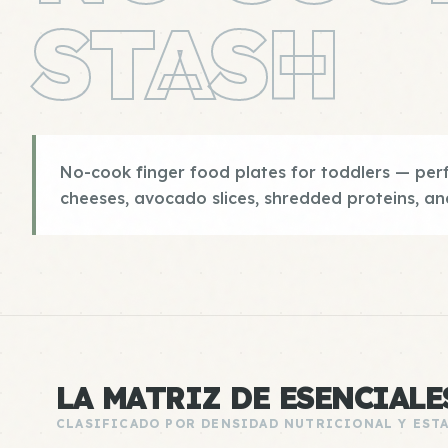
STASH
No-cook finger food plates for toddlers — per
cheeses, avocado slices, shredded proteins, and
LA MATRIZ DE ESENCIALE
CLASIFICADO POR DENSIDAD NUTRICIONAL Y EST