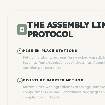
THE ASSEMBLY LI
PROTOCOL
MISE EN PLACE STATIONS
1
Set up 4 stations: proteins (pre-cooked/cured), 
toppings (nuts/seeds/cheese), dressings. Assemb
nutrition per container.
MOISTURE BARRIER METHOD
2
Always place wet ingredients (dressings, tomato
compartments or small containers. Soggy greens
compliance on Day 3+.