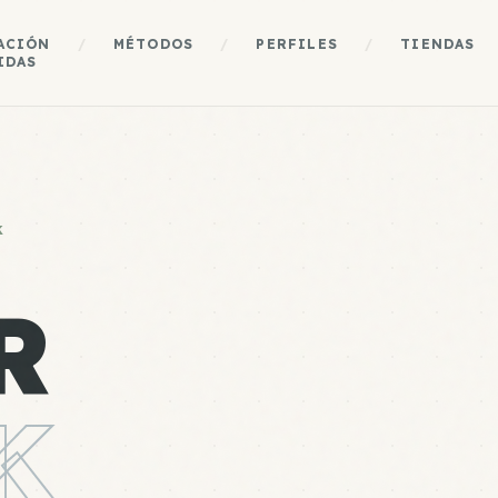
ACIÓN
/
MÉTODOS
/
PERFILES
/
TIENDAS
IDAS
K
R
K