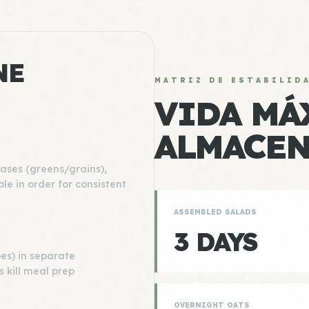
NE
MATRIZ DE ESTABILID
VIDA MÁ
ALMACE
bases (greens/grains),
le in order for consistent
ASSEMBLED SALADS
3 DAYS
es) in separate
 kill meal prep
OVERNIGHT OATS