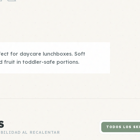
fect for daycare lunchboxes. Soft
 fruit in toddler-safe portions.
S
TODOS LOS SK
ABILIDAD AL RECALENTAR