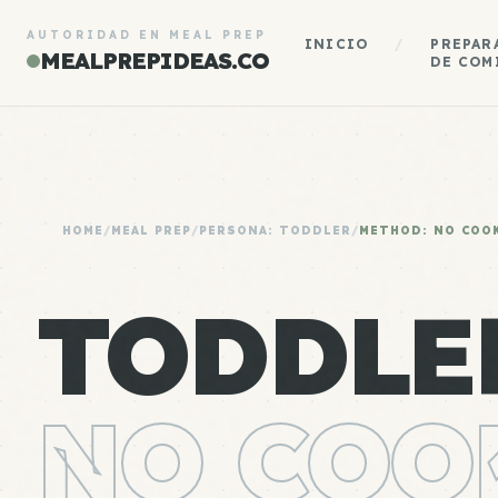
AUTORIDAD EN MEAL PREP
INICIO
/
PREPAR
MEALPREPIDEAS.CO
DE COM
HOME
/
MEAL PREP
/
PERSONA: TODDLER
/
METHOD: NO COO
TODDLE
NO COO