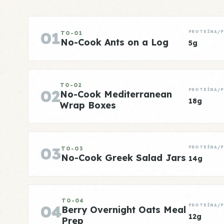
01
PROTEÍNA/
TO-01
No-Cook Ants on a Log
5g
TO-02
02
PROTEÍNA/
No-Cook Mediterranean
18g
Wrap Boxes
03
PROTEÍNA/
TO-03
No-Cook Greek Salad Jars
14g
TO-04
04
PROTEÍNA/
Berry Overnight Oats Meal
12g
Prep