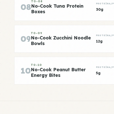
TO-08
08
PROTEÍNA/
No-Cook Tuna Protein
30g
Boxes
TO-09
09
PROTEÍNA/
No-Cook Zucchini Noodle
12g
Bowls
TO-10
10
PROTEÍNA/
No-Cook Peanut Butter
5g
Energy Bites