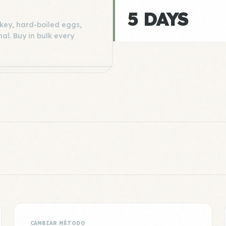
5 DAYS
rkey, hard-boiled eggs,
al. Buy in bulk every
CAMBIAR MÉTODO