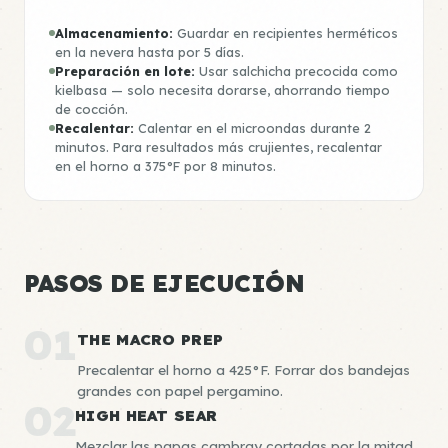
Almacenamiento:
Guardar en recipientes herméticos
en la nevera hasta por 5 días.
Preparación en lote:
Usar salchicha precocida como
kielbasa — solo necesita dorarse, ahorrando tiempo
de cocción.
Recalentar:
Calentar en el microondas durante 2
minutos. Para resultados más crujientes, recalentar
en el horno a 375°F por 8 minutos.
PASOS DE EJECUCIÓN
01
THE MACRO PREP
Precalentar el horno a 425°F. Forrar dos bandejas
grandes con papel pergamino.
02
HIGH HEAT SEAR
Mezclar las papas cambray cortadas por la mitad