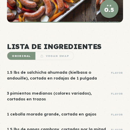
P:E
0.5
DENSIDAD ÉLITE
LISTA DE INGREDIENTES
ORIGINAL
VEGAN SWAP
1.5 lbs de salchicha ahumada (kielbasa o
FLAVOR
andouille), cortada en rodajas de 1 pulgada
3 pimientos medianos (colores variados),
FLAVOR
cortados en trozos
1 cebolla morada grande, cortada en gajos
FLAVOR
1.5 lbs de papas cambray, cortadas por la mitad
FLAVOR