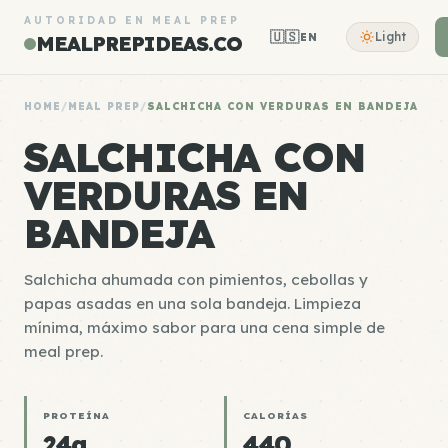
AUTORIDAD EN MEAL PREP
🇺🇸
Light
EN
MEALPREPIDEAS.CO
HOME
/
MEAL PREP
/
SALCHICHA CON VERDURAS EN BANDEJA
SALCHICHA CON
VERDURAS EN
BANDEJA
Salchicha ahumada con pimientos, cebollas y
papas asadas en una sola bandeja. Limpieza
mínima, máximo sabor para una cena simple de
meal prep.
PROTEÍNA
CALORÍAS
24g
440