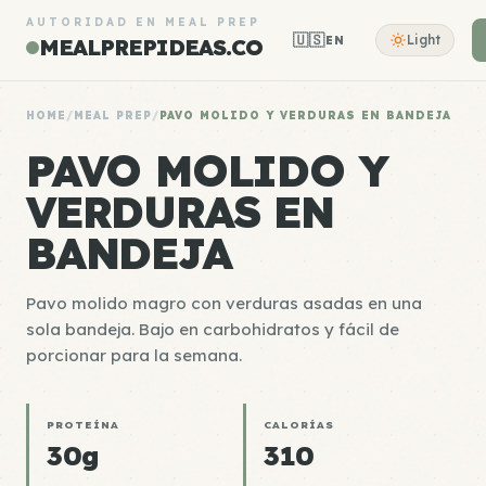
AUTORIDAD EN MEAL PREP
🇺🇸
Light
EN
MEALPREPIDEAS.CO
HOME
/
MEAL PREP
/
PAVO MOLIDO Y VERDURAS EN BANDEJA
PAVO MOLIDO Y
VERDURAS EN
BANDEJA
Pavo molido magro con verduras asadas en una
sola bandeja. Bajo en carbohidratos y fácil de
porcionar para la semana.
PROTEÍNA
CALORÍAS
30g
310