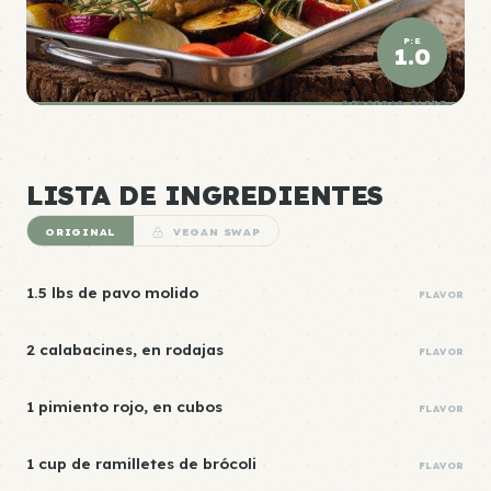
P:E
1.0
DENSIDAD ÉLITE
LISTA DE INGREDIENTES
ORIGINAL
VEGAN SWAP
1.5 lbs de pavo molido
FLAVOR
2 calabacines, en rodajas
FLAVOR
1 pimiento rojo, en cubos
FLAVOR
1 cup de ramilletes de brócoli
FLAVOR